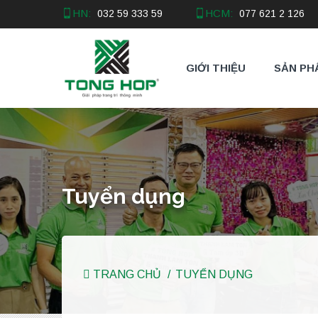
HN:
HCM:
032 59 333 59
077 621 2 126
GIỚI THIỆU
SẢN PH
Tuyển dụng
TRANG CHỦ
TUYỂN DỤNG