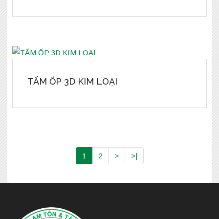
TẤM ỐP 3D KIM LOẠI
1
2
>
>|