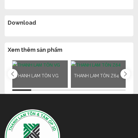
Download
Xem thêm sản phẩm
THANH LAM TÔN VG
THANH LAM TÔN Z64
TH