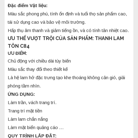
Đặc điểm Vật liệu:
Màu sắc phong phú, tính ổn định và tuổi thọ sản phẩm cao,
tái sử dụng cao và bảo vệ môi trường.
Hấp thụ âm thanh và giảm tiếng ồn, và có tính tản nhiệt cao.
ƯU THẾ VƯỢT TRỘI CỦA SẢN PHẨM: THANH LAM
TÔN C84
ƯU ĐIỂM:
Chủ động với chiều dài tùy biến
Màu sắc thay đổi theo thiết kế
Là hệ lam hở đặc trưng tạo khe thoáng không cản gió, giải
phóng tầm nhìn.
ỨNG DỤNG:
Làm trần, vách trang trí.
Trang trí mặt tiền
Làm lam chắn nắng
Làm mặt biển quảng cáo …
QUY TRÌNH LẮP ĐẶT: