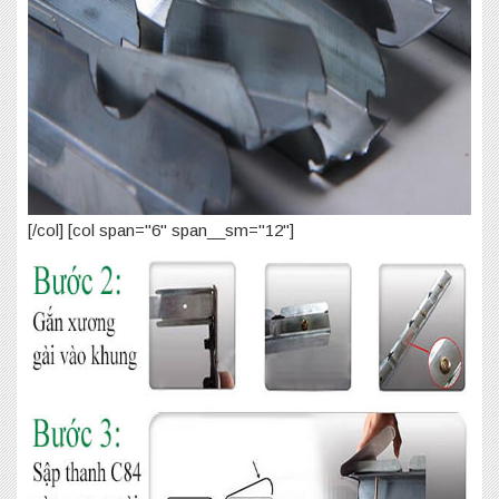
[/col] [col span="6" span__sm="12"]