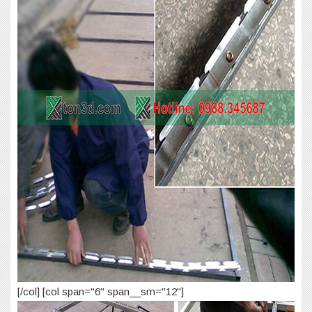
[/col] [col span="6" span__sm="12"]