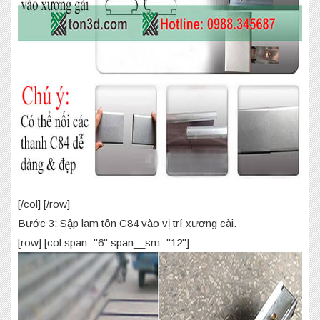
[/col] [/row]
Bước 3: Sập lam tôn C84 vào vị trí xương cài.
[row] [col span="6" span__sm="12"]