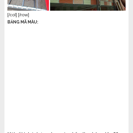
[/col] [/row]
BẢNG MÃ MÀU: