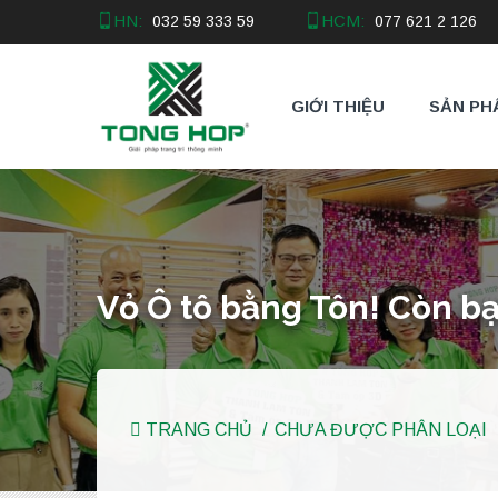
HN:
HCM:
032 59 333 59
077 621 2 126
GIỚI THIỆU
SẢN PH
Vỏ Ô tô bằng Tôn! Còn 
TRANG CHỦ
CHƯA ĐƯỢC PHÂN LOẠI