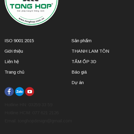
ISO 9001:2015
Sản phẩm
Giới thiệu
THANH LAM TÔN
Liên hệ
TẤM ỐP 3D
Trang chủ
Báo giá
Dự án
Hotline HN: 03259 33 59
Hotline HCM: 077 621 2126
Email:
tonghopdesign@gmail.com